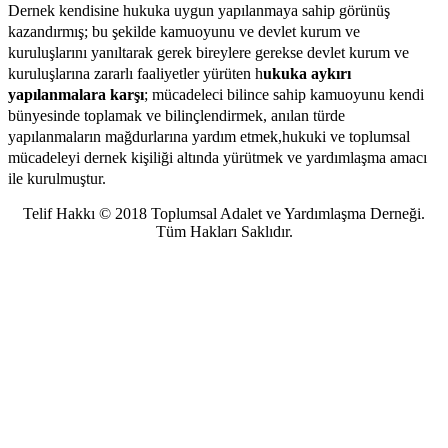
Dernek
kendisine hukuka uygun yapıla
nmaya sahip görünüş
kazandırmış;
bu şekilde kamuoyunu ve
devlet kurum ve
kuruluşlarını yanıltarak
gerek bireylere
gerekse devlet kurum ve
kuruluşlarına zararlı faaliyetler yürüten
h
ukuka aykırı
yapılanmalara karşı
; mücadeleci bilince sahip kamuoyunu kendi
bünyesinde toplamak ve bilinçlendirmek, anılan türde
yapılanmal
arın mağdurlarına yardım etmek,
hukuki ve toplumsal
mücadeleyi dernek kişiliği altında yürütmek
ve yardımlaşma
amacı
ile kurulmuştur.
Telif Hakkı © 2018 Toplumsal Adalet ve Yardımlaşma Derneği.
Tüm Hakları Saklıdır.